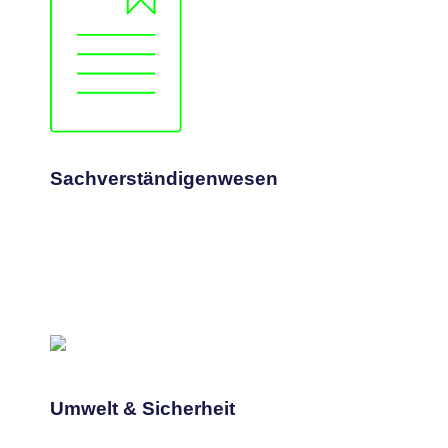
Mehr erfahren
geltenden Anforderungen.
Wir prüfen, bewerten und zertifizieren nach
Sachverständigenwesen
Sachverständigenwesen
Mehr erfahren
nachhaltige Abläufe
Verlässliche Beratung für sichere und
Umwelt & Sicherheit
Umwelt & Sicherheit