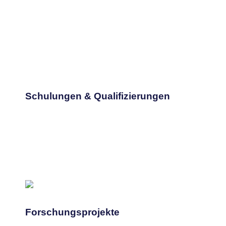
Mehr erfahren
Ausnahmefall.
Zielgerichtete Schulungen für Alltag und
Schulungen & Qualifizierungen
Schulungen & Qualifizierungen
Mehr erfahren
Wissenschaft für die Praxis.
Wir forschen gemeinsam mit Wirtschaft und
Forschungsprojekte
Forschungsprojekte