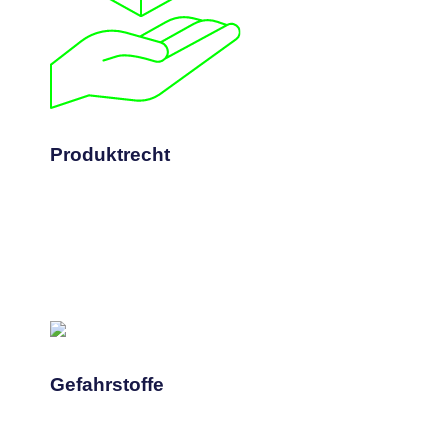
Mehr erfahren
gesetzliche Anforderungen.
Wir prüfen Ihre Produkte und klären
Produktrecht
Produktrecht
Mehr erfahren
gefährlichen Stoffen.
Klare Beratung für den Umgang mit
Gefahrstoffe
Gefahrstoffe