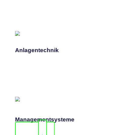
Mehr erfahren
alles im Blick für Sie.
Von Verfahren bis Ausführung. Wir haben
Anlagentechnik
Anlagentechnik
Mehr erfahren
Weiterentwicklung.
Wir helfen bei Einführung, Umsetzung und
Managementsysteme
Managementsysteme